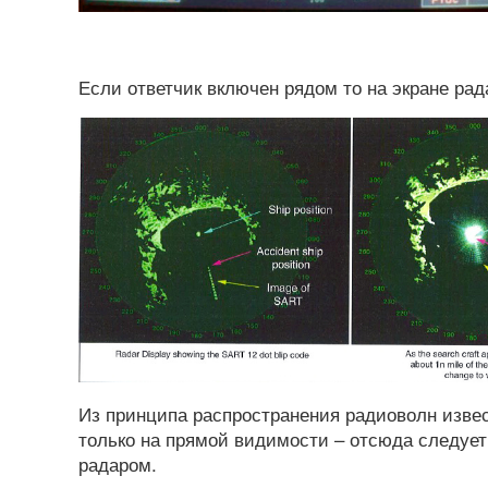
Если ответчик включен рядом то на экране рада
Из принципа распространения радиоволн извес
только на прямой видимости – отсюда следуе
радаром.