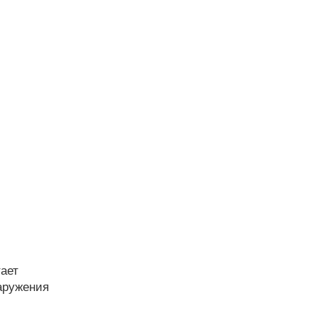
ает
аружения