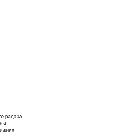
го радара
ены
лижняя