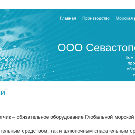
Главная
Производство
Морская 
ООО Севастопо
Комп
про
обл
ки
тчик – обязательное оборудование Глобальной морско
ательным средством, так и шлюпочным спасательным с