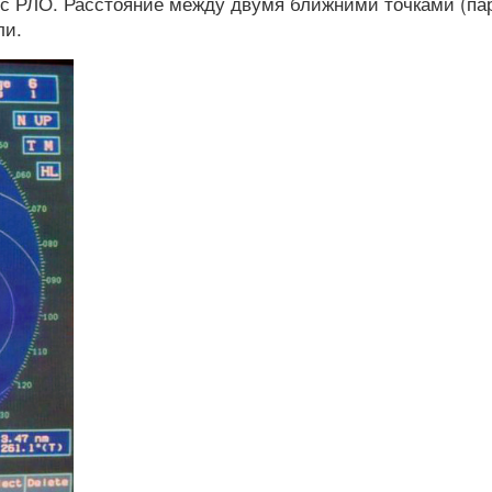
а с РЛО. Расстояние между двумя ближними точками (па
ли.