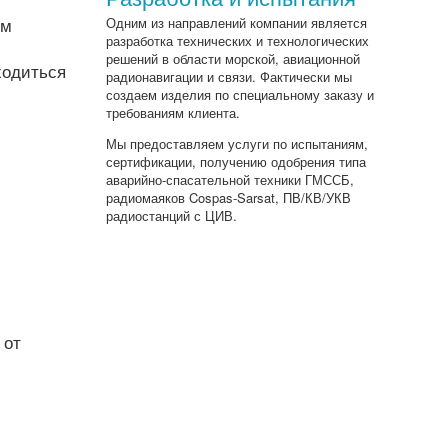
им
Одним из направлений компании является
разработка технических и технологических
решений в области морской, авиационной
ходиться
радионавигации и связи. Фактически мы
создаем изделия по специальному заказу и
требованиям клиента.
Мы предоставляем услуги по испытаниям,
сертификации, получению одобрения типа
аварийно-спасательной техники ГМССБ,
радиомаяков Cospas-Sarsat, ПВ/КВ/УКВ
радиостанций с ЦИВ.
 от