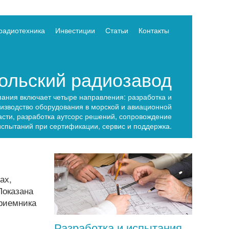
радиотехника
Инвестиции
Статьи
Контакты
льский радиозавод
ания включает четыре направления: разработка и
изводство оборудования в морской и авиационной
асти, разработка аутсорс решений, сопровождение
испытаний при сертификации, сервис и поддержка.
ах,
Показана
приемника
Разработка и испытания