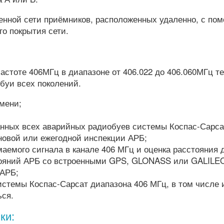
нной сети приёмников, расположенных удаленно, с по
го покрытия сети.
астоте 406МГц в диапазоне от 406.022 до 406.060МГц 
буи всех поколений.
мени;
анных всех аварийных радиобуев системы Коспас-Сарса
новой или ежегодной инспекции АРБ;
аемого сигнала в канале 406 МГц и оценка расстояния 
тояний АРБ со встроенными GPS, GLONASS или GALILE
 АРБ;
стемы Коспас-Сарсат диапазона 406 МГц, в том числе и
ься.
ки: