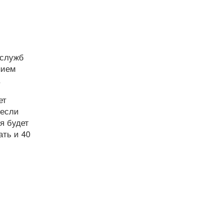
 служб
нием
.
ет
 если
я будет
ать и 40