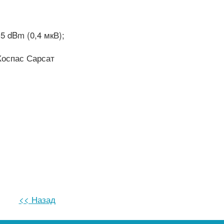
5 dBm (0,4 мкВ);
Коспас Сарсат
<< Назад