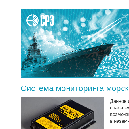
Система мониторинга морск
Данное 
спасате
возможн
в назем