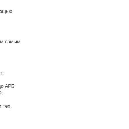
мощью
тем самым
т;
до АРБ
O;
 тех,