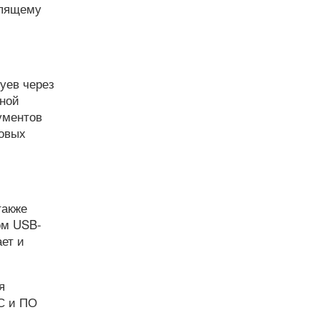
рпящему
уев через
дной
ументов
товых
также
ом USB-
ет и
я
С и ПО