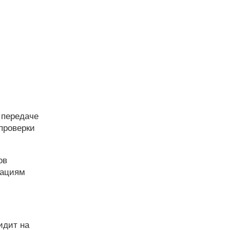
 передаче
 проверки
ов
дациям
идит на