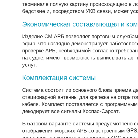
терминале полную картину происходящего в ло
бедствие и, посредством УКВ связи, может уск
Экономическая составляющая и ком
Изделие СМ АРБ позволяет портовым службам 
эфир, что наглядно демонстрирует работоспос
проверке АРБ, необходимой согласно требова
на судне, имеют возможность выписывать акт 
услуг.
Комплектация системы
Система состоит из основного блока приема да
стационарной антенны для крепежа на открыто
кабеля. Комплект поставляется с программны
декодирует все сигналы Коспас-Сарсат.
В базовом варианте системы предусмотрено с
отображения морских АРБ со встроенным GPS.
для судов, на которых установлены АИС класса