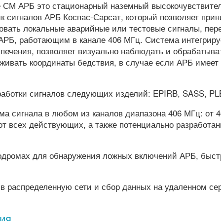
 СМ АРБ это стационарный наземный высокочувствите
к сигналов АРБ Коспас-Сарсат, который позволяет прин
овать локальные аварийные или тестовые сигналы, пер
РБ, работающим в канале 406 МГц. Система интегриру
печения, позволяет визуально наблюдать и обрабатыва
живать координаты бедствия, в случае если АРБ имеет
аботки сигналов следующих изделий: EPIRB, SASS, PLB
а сигнала в любом из каналов диапазона 406 МГц: от 4
 от всех действующих, а также потенциально разработа
эродромах для обнаружения ложных включений АРБ, быст
в распределенную сети и сбор данных на удаленном се
ия