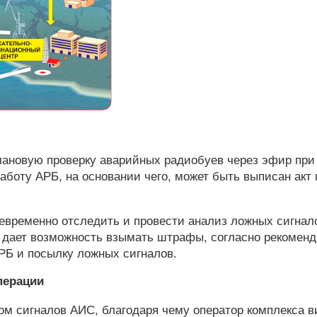
лановую проверку аварийных радиобуев через эфир при
работу АРБ, на основании чего, может быть выписан акт
евременно отследить и провести анализ ложных сигнал
о, дает возможность взымать штрафы, согласно рекомен
АРБ и посылку ложных сигналов.
перации
м сигналов АИС, благодаря чему оператор комплекса в