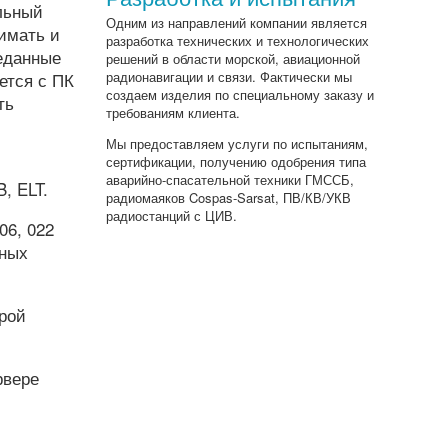
льный
Одним из направлений компании является
имать и
разработка технических и технологических
еданные
решений в области морской, авиационной
ется с ПК
радионавигации и связи. Фактически мы
создаем изделия по специальному заказу и
ть
требованиям клиента.
Мы предоставляем услуги по испытаниям,
сертификации, получению одобрения типа
аварийно-спасательной техники ГМССБ,
, ELT.
радиомаяков Cospas-Sarsat, ПВ/КВ/УКВ
радиостанций с ЦИВ.
06, 022
нных
рой
рвере