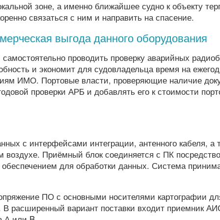
кальной зоне, а именно ближайшее судно к объекту те
оренно связаться с ним и направить на спасение.
мерческая выгода данного оборудования
самостоятельно проводить проверку аварийных радиоб
обность и экономит для судовладельца время на ежего
ниям ИМО. Портовые власти, проверяющие наличие док
годовой проверки АРБ и добавлять его к стоимости пор
нных с интерфейсами интеграции, антенного кабеля, а 
м воздухе. Приёмный блок соединяется с ПК посредств
м обеспечением для обработки данных. Система принима
опряжение ПО с основными носителями картографии дл
 В расширенный вариант поставки входит приемник АИ
 А или B.